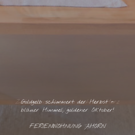
Zuhause ist dort, wo sich dein Herz
Goldgelb schimmert der Herbst -
blauer Himmel, goldener Oktober!
wohlfühlt!
FERIENWOHNUNG TANNE
FERIENWOHNUNG AHORN